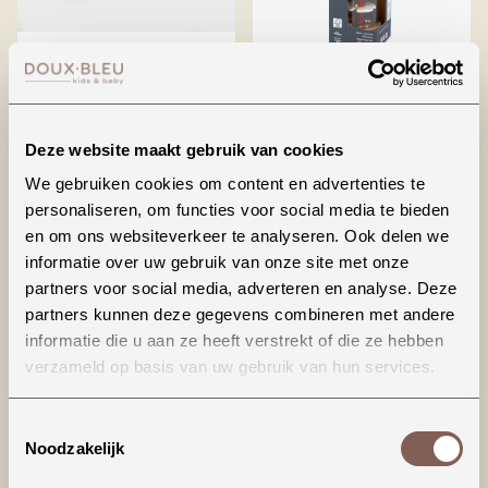
Doorschijnende
Confetti -
kleurrijke tollen
regenkoker
Deze website maakt gebruik van cookies
€ 23,99
€ 15,99
We gebruiken cookies om content en advertenties te
BEKIJKEN
BEKIJKEN
personaliseren, om functies voor social media te bieden
en om ons websiteverkeer te analyseren. Ook delen we
informatie over uw gebruik van onze site met onze
partners voor social media, adverteren en analyse. Deze
partners kunnen deze gegevens combineren met andere
informatie die u aan ze heeft verstrekt of die ze hebben
verzameld op basis van uw gebruik van hun services.
Toestemmingsselectie
Noodzakelijk
Playcycle speeldoek
Sensorische