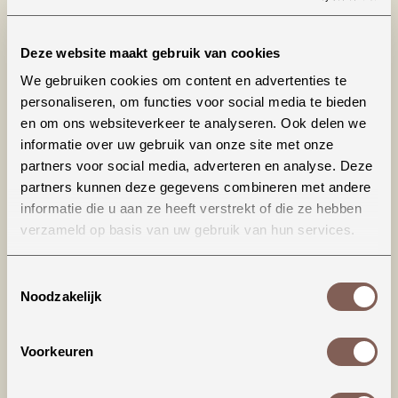
Characters sammy
Alex
€ 17,99
€ 15,99
Deze website maakt gebruik van cookies
We gebruiken cookies om content en advertenties te
BEKIJKEN
BEKIJKEN
personaliseren, om functies voor social media te bieden
en om ons websiteverkeer te analyseren. Ook delen we
informatie over uw gebruik van onze site met onze
partners voor social media, adverteren en analyse. Deze
partners kunnen deze gegevens combineren met andere
informatie die u aan ze heeft verstrekt of die ze hebben
verzameld op basis van uw gebruik van hun services.
Toestemmingsselectie
Noodzakelijk
Characters lumi
Julia character
€ 17,99
€ 19,99
Voorkeuren
BEKIJKEN
BEKIJKEN