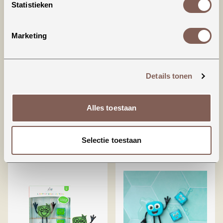
Statistieken
Marketing
Details tonen
Badspeelgoed -
Bath beans
Alles toestaan
garnalen vanger
€ 16,50
€ 3,99
Selectie toestaan
BEKIJKEN
BEKIJKEN