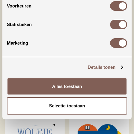
Voorkeuren
BEKIJKEN
BEKIJKEN
Statistieken
Marketing
Details tonen
De walvis wilde
De zoete zusjes
Alles toestaan
meer
worden kampioen
€ 15,99
€ 16,50
Selectie toestaan
BEKIJKEN
BEKIJKEN