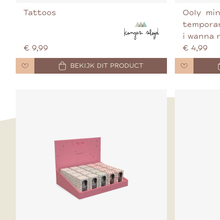
Tattoos
Ooly  min
temporar
i wanna 
€ 9,99
€ 4,99
BEKIJK DIT PRODUCT