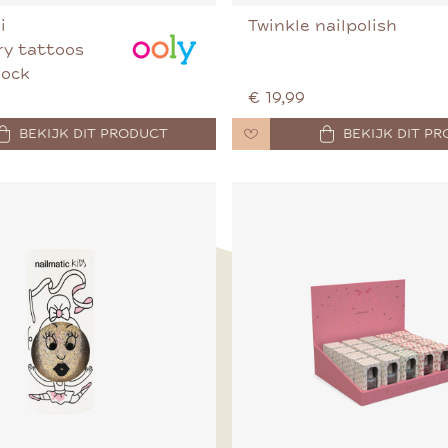
i
Twinkle nailpolish
y tattoos 
rock
€ 19,99
BEKIJK DIT PRODUCT
BEKIJK DIT P