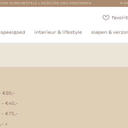
OOR 16.00H BESTELD = DEZELFDE DAG VERZONDEN
14 D
favorit
speelgoed
interieur & lifestyle
slapen & verzo
- €20,-
 - €40,-
 - €75,-
,- >