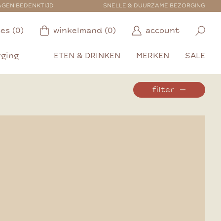
AGEN BEDENKTIJD
SNELLE & DUURZAME BEZORGING
es (0)
winkelmand (0)
account
rging
ETEN & DRINKEN
MERKEN
SALE
filter