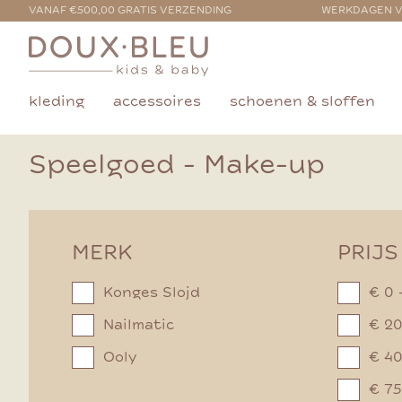
VANAF €500,00 GRATIS VERZENDING
WERKDAGEN V
kleding
accessoires
schoenen & sloffen
Speelgoed - Make-up
MERK
PRIJS
Konges Slojd
€ 0 
Nailmatic
€ 20
Ooly
€ 40
€ 75