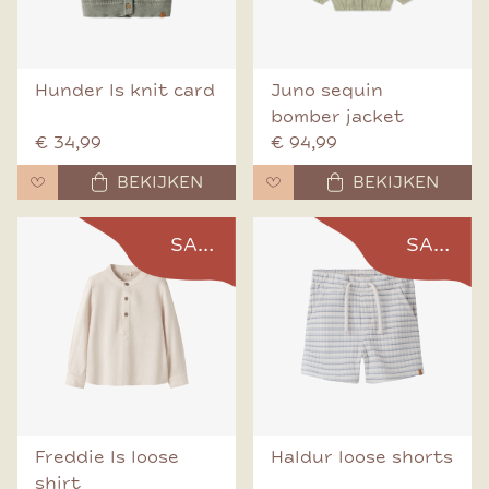
Hunder ls knit card
Juno sequin
bomber jacket
€ 34,99
€ 94,99
BEKIJKEN
BEKIJKEN
SALE
SALE
Freddie ls loose
Haldur loose shorts
shirt