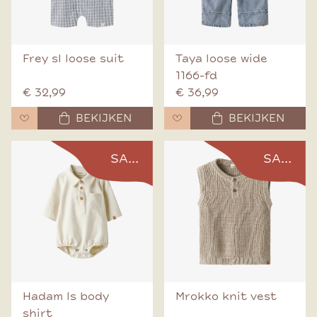
Frey sl loose suit
Taya loose wide
1166-fd
€ 32,99
€ 36,99
BEKIJKEN
BEKIJKEN
SALE
SALE
Hadam ls body
Mrokko knit vest
shirt