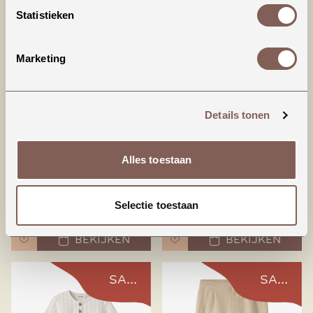
BEKIJKEN
BEKIJKEN
Statistieken
SALE
SALE
Marketing
Details tonen
Alles toestaan
Nomas sweat
Helo loose short
shorts
overall
Selectie toestaan
€ 17,99
€ 32,99
BEKIJKEN
BEKIJKEN
SALE
SALE