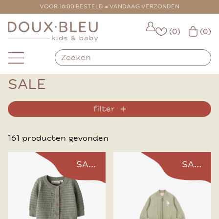
VOOR 16:00 BESTELD = VANDAAG VERZONDEN
(0)
(0)
SALE
filter
161 producten gevonden
SALE
SALE