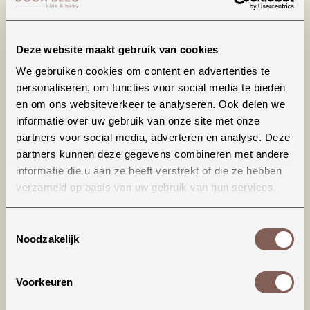
Kaleo pant
Haldur ss loose
polo
Deze website maakt gebruik van cookies
€ 26,99
€ 24,99
We gebruiken cookies om content en advertenties te
BEKIJKEN
BEKIJKEN
personaliseren, om functies voor social media te bieden
en om ons websiteverkeer te analyseren. Ook delen we
SALE
SALE
informatie over uw gebruik van onze site met onze
partners voor social media, adverteren en analyse. Deze
partners kunnen deze gegevens combineren met andere
informatie die u aan ze heeft verstrekt of die ze hebben
verzameld op basis van uw gebruik van hun services.
Toestemmingsselectie
Noodzakelijk
Freddie pant
Freddie loose
overall
Voorkeuren
€ 26,99
€ 36,99