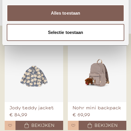
Animals around the
Booo bo choses tag
Alles toestaan
world
denim pants
€ 24,99
€ 70,00
Selectie toestaan
BEKIJKEN
BEKIJKEN
Jody teddy jacket
Nohr mini backpack
€ 84,99
€ 69,99
BEKIJKEN
BEKIJKEN