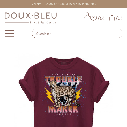
VANAF €500,00 GRATIS VERZENDING
(0)
(0)