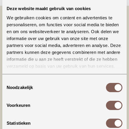
Deze website maakt gebruik van cookies
We gebruiken cookies om content en advertenties te
personaliseren, om functies voor social media te bieden
en om ons websiteverkeer te analyseren. Ook delen we
informatie over uw gebruik van onze site met onze
partners voor social media, adverteren en analyse. Deze
partners kunnen deze gegevens combineren met andere
informatie die u aan ze heeft verstrekt of die ze hebben
Productinformatie
verzameld op basis van uw gebruik van hun services.
Onze toffe T-shirts zijn onmisbaar in jouw
Toestemmingsselectie
kledingkast! Fashionable, comfy en eindeloos te
Noodzakelijk
combineren, wat wil je nog meer?! Draag jouw
favo tee bij hogere temperaturen op een shortje
Voorkeuren
of rokje en combineer het shirt in het najaar
met een lekker warm vest of mooie blazer en een
stoere jeans.
Statistieken