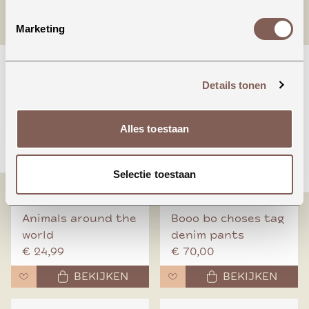
nieuw binnen
Marketing
Details tonen
Alles toestaan
Selectie toestaan
Animals around the
Booo bo choses tag
world
denim pants
€ 24,99
€ 70,00
BEKIJKEN
BEKIJKEN