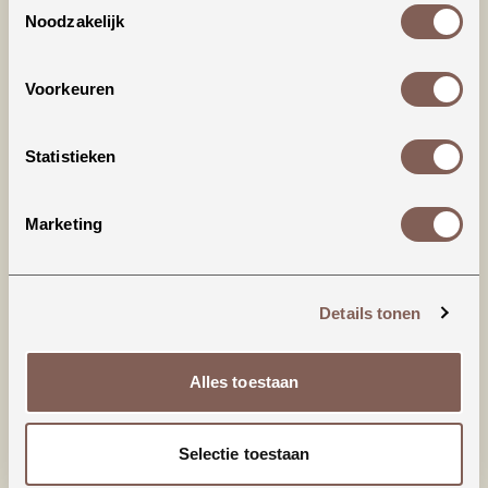
Noodzakelijk
Voorkeuren
Statistieken
Productinformatie
Marketing
LotieKids | SWEATSHIRT
Details tonen
96% ORGANIC COTTON 4% ELASTANE
Alles toestaan
nieuw binnen
Selectie toestaan