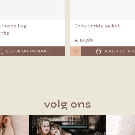
choses tag
Jody teddy jacket
ants
€ 84,99
BEKIJK DIT PRODUCT
BEKIJK DIT P
volg ons