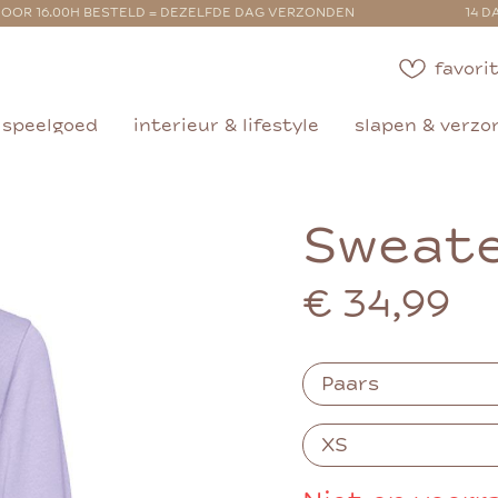
OOR 16.00H BESTELD = DEZELFDE DAG VERZONDEN
14 D
favorit
speelgoed
interieur & lifestyle
slapen & verzo
Sweat
€ 34,99