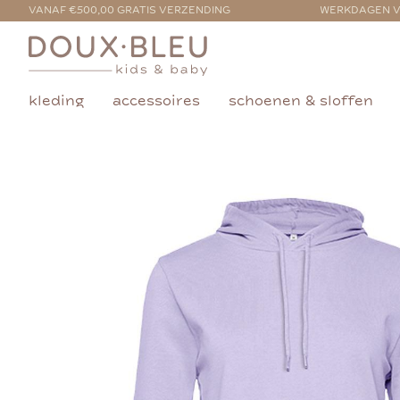
VANAF €500,00 GRATIS VERZENDING
WERKDAGEN V
kleding
accessoires
schoenen & sloffen