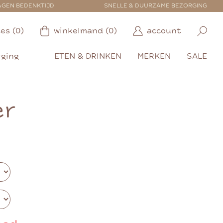
AGEN BEDENKTIJD
SNELLE & DUURZAME BEZORGING
es (0)
winkelmand (0)
account
rging
ETEN & DRINKEN
MERKEN
SALE
er