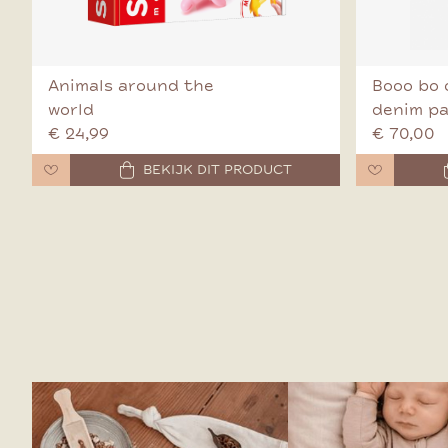
Animals around the
Booo bo 
world
denim p
€ 24,99
€ 70,00
BEKIJK DIT PRODUCT