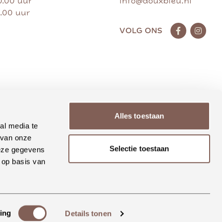
0.00 uur
info@douxbleu.nl
7.00 uur
VOLG ONS
Alles toestaan
al media te
 van onze
Selectie toestaan
deze gegevens
 op basis van
ing
Details tonen
Realisatie Rosegaar.nl