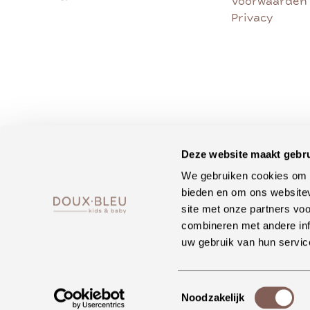
Voorwaarden
Privacy
Deze website maakt gebru
We gebruiken cookies om c
bieden en om ons websitev
site met onze partners vo
combineren met andere inf
uw gebruik van hun servic
Toestemmingsselectie
Noodzakelijk
•
•
Copyright ©
2026
DOUX
BLEU conceptstore