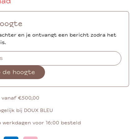
aad
hoogte
achter en je ontvangt een bericht zodra het
is.
p de hoogte
g vanaf €500,00
gelijk bij DOUX BLEU
p werkdagen voor 16:00 besteld