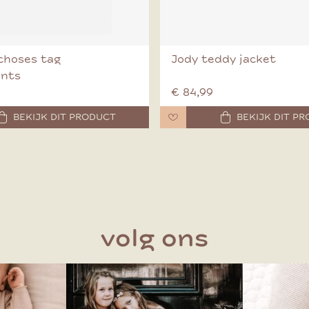
choses tag
Jody teddy jacket
ants
€ 84,99
BEKIJK DIT PRODUCT
BEKIJK DIT P
volg ons