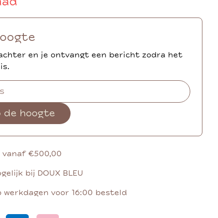
aad
hoogte
achter en je ontvangt een bericht zodra het
is.
p de hoogte
g vanaf €500,00
gelijk bij DOUX BLEU
p werkdagen voor 16:00 besteld