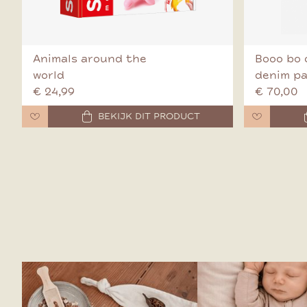
Animals around the
Booo bo 
world
denim p
€ 24,99
€ 70,00
BEKIJK DIT PRODUCT