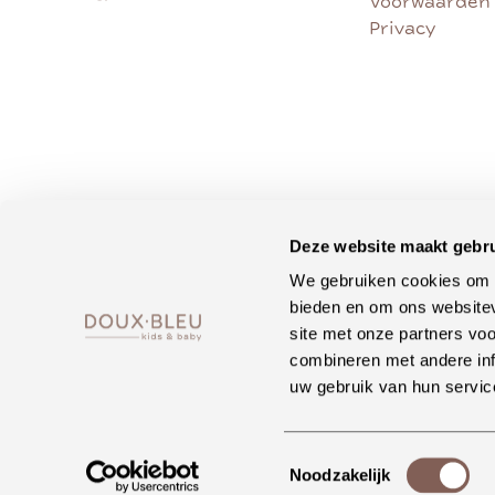
Voorwaarden
Privacy
Deze website maakt gebru
We gebruiken cookies om c
bieden en om ons websitev
site met onze partners vo
combineren met andere inf
uw gebruik van hun servic
Toestemmingsselectie
Noodzakelijk
•
•
Copyright ©
2026
DOUX
BLEU conceptstore