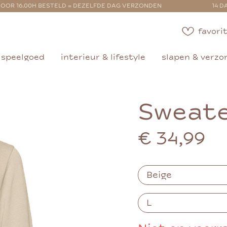
OOR 16.00H BESTELD = DEZELFDE DAG VERZONDEN
14 D
favorit
speelgoed
interieur & lifestyle
slapen & verzo
Sweat
€ 34,99