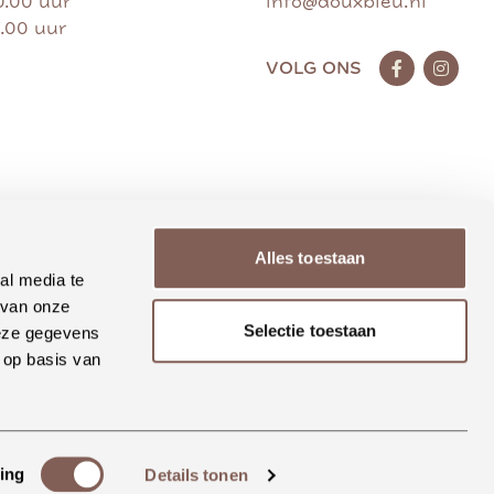
0.00 uur
info@douxbleu.nl
7.00 uur
VOLG ONS
Alles toestaan
al media te
 van onze
Selectie toestaan
deze gegevens
 op basis van
ing
Details tonen
Realisatie Rosegaar.nl