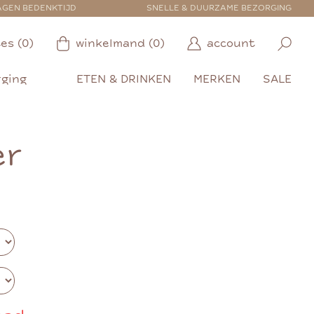
AGEN BEDENKTIJD
SNELLE & DUURZAME BEZORGING
es (0)
winkelmand (0)
account
rging
ETEN & DRINKEN
MERKEN
SALE
er