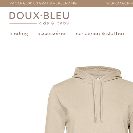
VANAF €500,00 GRATIS VERZENDING
WERKDAGEN V
kleding
accessoires
schoenen & sloffen