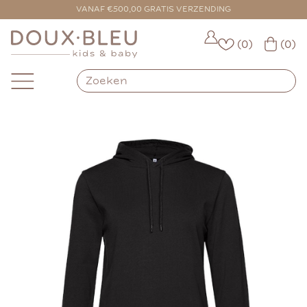
VANAF €500,00 GRATIS VERZENDING
(0)
(0)