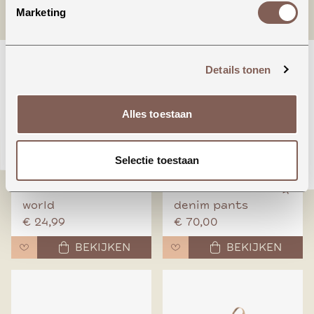
Marketing
Details tonen
Alles toestaan
Selectie toestaan
Animals around the
Booo bo choses tag
world
denim pants
€ 24,99
€ 70,00
BEKIJKEN
BEKIJKEN