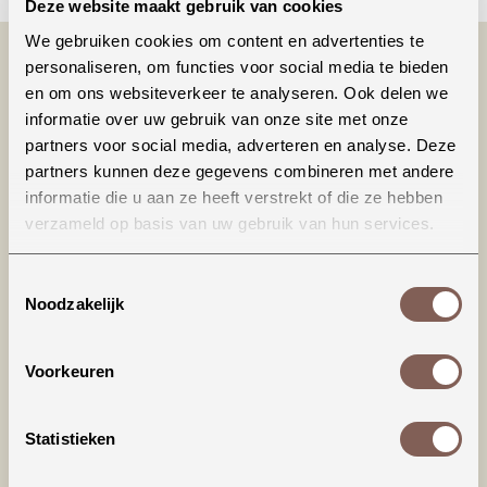
Deze website maakt gebruik van cookies
We gebruiken cookies om content en advertenties te
personaliseren, om functies voor social media te bieden
en om ons websiteverkeer te analyseren. Ook delen we
informatie over uw gebruik van onze site met onze
partners voor social media, adverteren en analyse. Deze
partners kunnen deze gegevens combineren met andere
informatie die u aan ze heeft verstrekt of die ze hebben
verzameld op basis van uw gebruik van hun services.
Productinformatie
Toestemmingsselectie
Super toffe basic sweater in 4 verschillende
Noodzakelijk
kleuren.
Voorkeuren
Maat valt normaal, maar neem een maatje groter
voor gave look!
Statistieken
nieuw binnen