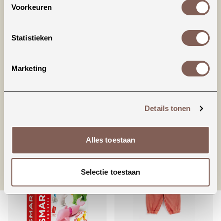
Voorkeuren
Productinformatie
Statistieken
American Vintage | IZUBIRD
Marketing
98% COTTON 2% ELASTANE
Details tonen
nieuw binnen
Alles toestaan
Selectie toestaan