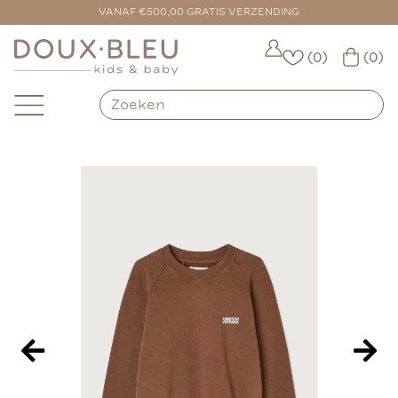
VOOR 16:00 BESTELD = VANDAAG VERZONDEN
VANAF €500,00 GRATIS VERZENDING
(0)
(0)