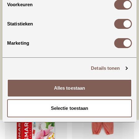
Voorkeuren
Productinformatie
Statistieken
American Vintage | IZUBIRD
Marketing
98% COTTON 2% ELASTANE
Details tonen
nieuw binnen
Alles toestaan
Selectie toestaan