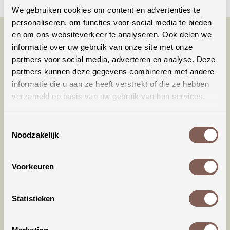
We gebruiken cookies om content en advertenties te
personaliseren, om functies voor social media te bieden
en om ons websiteverkeer te analyseren. Ook delen we
informatie over uw gebruik van onze site met onze
partners voor social media, adverteren en analyse. Deze
partners kunnen deze gegevens combineren met andere
informatie die u aan ze heeft verstrekt of die ze hebben
verzameld op basis van uw gebruik van hun services.
Productinformatie
Toestemmingsselectie
Noodzakelijk
American Vintage | IZUBIRD
Voorkeuren
98% COTTON 2% ELASTANE
Statistieken
nieuw binnen