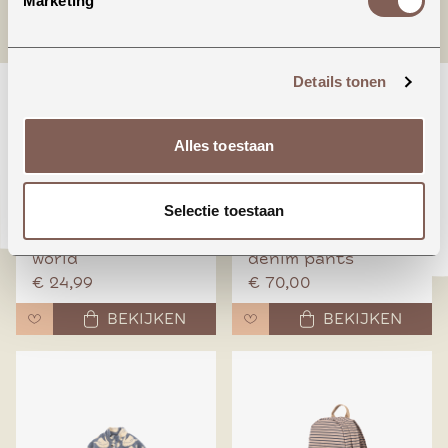
Marketing
Details tonen
Alles toestaan
Selectie toestaan
Animals around the
Booo bo choses tag
world
denim pants
€ 24,99
€ 70,00
BEKIJKEN
BEKIJKEN