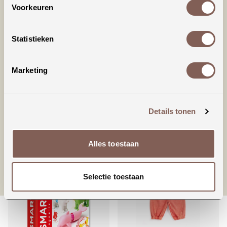
Voorkeuren
Productinformatie
Statistieken
American Vintage | IZUBIRD
Marketing
98% COTTON 2% ELASTANE
Details tonen
nieuw binnen
Alles toestaan
Selectie toestaan