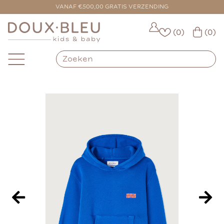
VOOR 16:00 BESTELD = VANDAAG VERZONDEN
VANAF €500,00 GRATIS VERZENDING
(0)
(0)