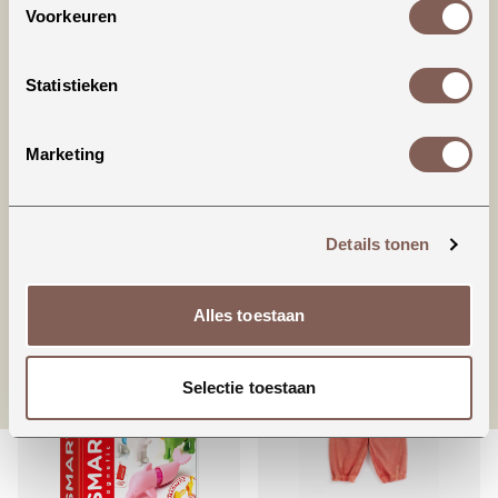
Voorkeuren
Productinformatie
Statistieken
American Vintage | IZUBIRD
Marketing
98% COTTON 2% ELASTANE
Details tonen
nieuw binnen
Alles toestaan
Selectie toestaan