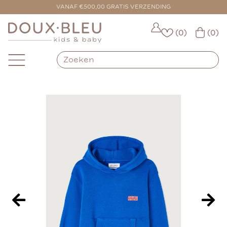
VOOR 16:00 BESTELD = VANDAAG VERZONDEN
VANAF €500,00 GRATIS VERZENDING
(0)
(0)