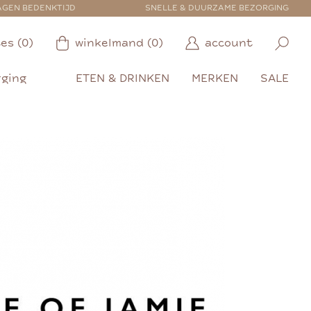
AGEN BEDENKTIJD
SNELLE & DUURZAME BEZORGING
es (0)
winkelmand (0)
account
rging
ETEN & DRINKEN
MERKEN
SALE