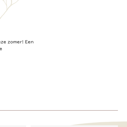
eze zomer! Een
e