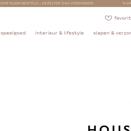
OOR 16.00H BESTELD = DEZELFDE DAG VERZONDEN
14 D
favorit
speelgoed
interieur & lifestyle
slapen & verzo