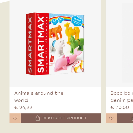
Animals around the
Booo bo 
world
denim p
€ 24,99
€ 70,00
BEKIJK DIT PRODUCT