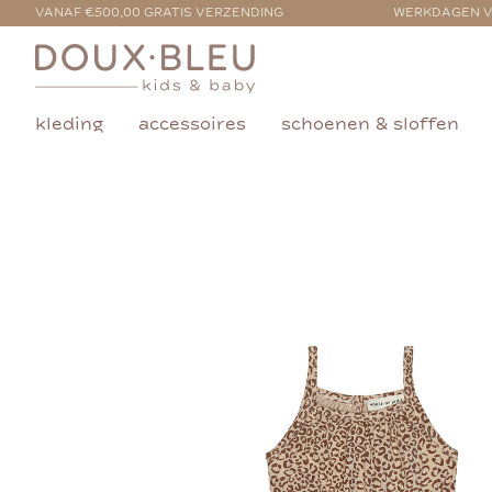
VANAF €500,00 GRATIS VERZENDING
WERKDAGEN V
kleding
accessoires
schoenen & sloffen