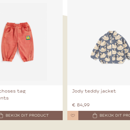
choses tag
Jody teddy jacket
ants
€ 84,99
BEKIJK DIT PRODUCT
BEKIJK DIT P