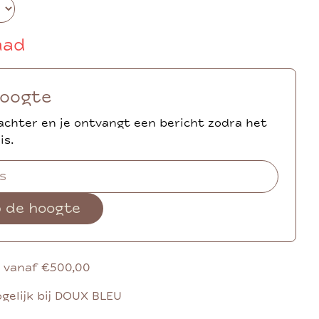
aad
hoogte
achter en je ontvangt een bericht zodra het
is.
p de hoogte
g vanaf €500,00
gelijk bij DOUX BLEU