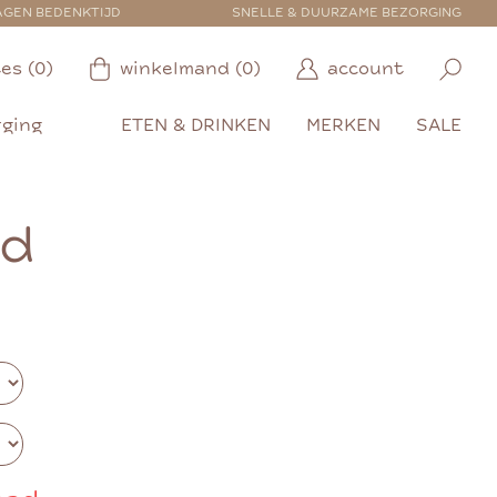
AGEN BEDENKTIJD
SNELLE & DUURZAME BEZORGING
es (0)
winkelmand (0)
account
rging
ETEN & DRINKEN
MERKEN
SALE
ld