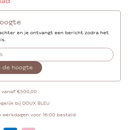
aad
hoogte
achter en je ontvangt een bericht zodra het
is.
p de hoogte
g vanaf €500,00
gelijk bij DOUX BLEU
p werkdagen voor 16:00 besteld