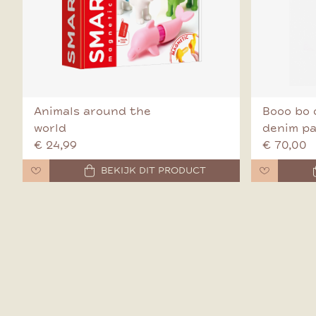
Animals around the
Booo bo 
world
denim p
€ 24,99
€ 70,00
BEKIJK DIT PRODUCT