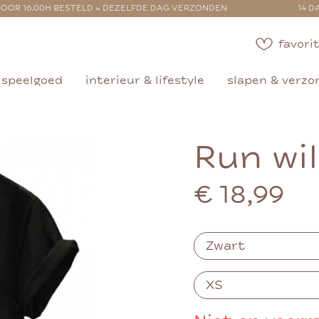
OOR 16.00H BESTELD = DEZELFDE DAG VERZONDEN
14 D
favorit
speelgoed
interieur & lifestyle
slapen & verzo
Run wi
€ 18,99