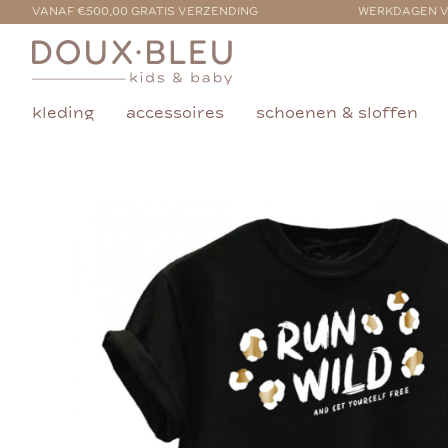
VANAF €500,00 GRATIS VERZENDING
WERKDAGEN V
kleding
accessoires
schoenen & sloffen