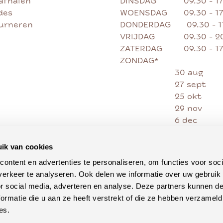
afhalen
DINSDAG
09.30 - 1
des
WOENSDAG
09.30 - 1
ourneren
DONDERDAG
09.30 - 
VRIJDAG
09.30 - 2
ZATERDAG
09.30 - 1
ZONDAG*
30 aug
27 sept
25 okt
29 nov
6 dec
13 dec
20 dec
ik van cookies
27 dec
ontent en advertenties te personaliseren, om functies voor soci
erkeer te analyseren. Ook delen we informatie over uw gebruik
or social media, adverteren en analyse. Deze partners kunnen 
ormatie die u aan ze heeft verstrekt of die ze hebben verzameld
es.