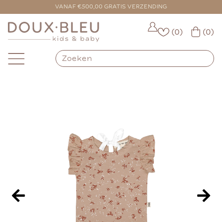
VOOR 16:00 BESTELD = VANDAAG VERZONDEN
VANAF €500,00 GRATIS VERZENDING
(0)
(0)