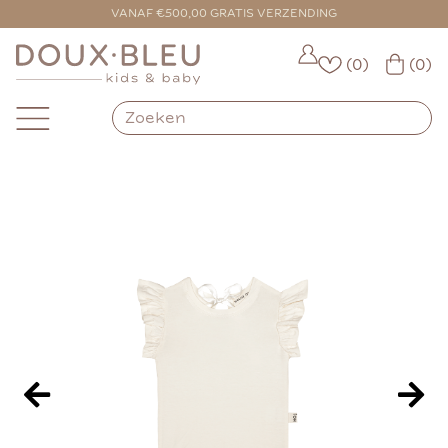
VOOR 16:00 BESTELD = VANDAAG VERZONDEN
VANAF €500,00 GRATIS VERZENDING
(0)
(0)