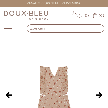
VANAF €500,00 GRATIS VERZENDING
(0)
(0)