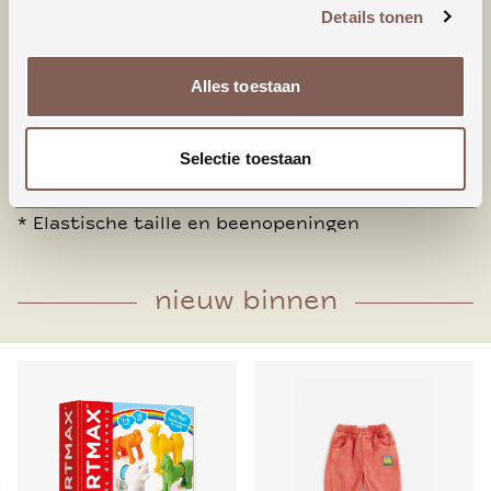
Een klassiek design voor kleine gardarobes.
Details tonen
Extra meisjesachtig dankzij de ruffles aan de
voor en achterkant.
Alles toestaan
* Verstelbare bandjes met ruffles, houten
knoopsluiting aan de achterkant
Selectie toestaan
* Bandjes kunnen recht of gekruist gedragen
worden
* Elastische taille en beenopeningen
nieuw binnen