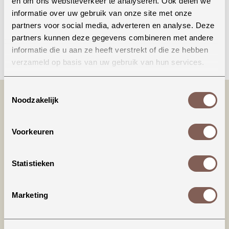
en om ons websiteverkeer te analyseren. Ook delen we
informatie over uw gebruik van onze site met onze
partners voor social media, adverteren en analyse. Deze
partners kunnen deze gegevens combineren met andere
Bellen
informatie die u aan ze heeft verstrekt of die ze hebben
verzameld op basis van uw gebruik van hun services.
Toestemmingsselectie
Noodzakelijk
Voorkeuren
Statistieken
Productinformatie
Marketing
House of Jamie | Ruffled Baby Salopette\