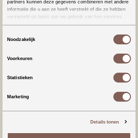
partners kunnen deze gegevens combineren met andere
informatie die u aan ze heeft verstrekt of die ze hebben
verzameld op basis van uw gebruik van hun services.
Toestemmingsselectie
Noodzakelijk
Voorkeuren
Productinformatie
House of Jamie | Rib Wrap Button Bodysuit
Statistieken
De ultieme basic voor de allerkleinste! Voorzien
Marketing
van een overslagknoopsluiting voor gemak
tijdens het omkleden.
* Overslagknoopsluiting met drukknopen aan
Details tonen
beide
zijkanten