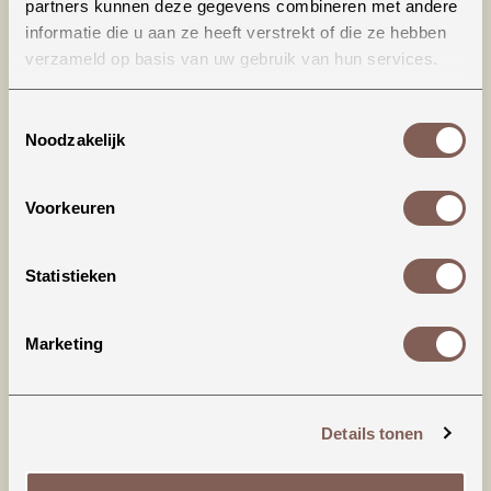
partners kunnen deze gegevens combineren met andere
informatie die u aan ze heeft verstrekt of die ze hebben
verzameld op basis van uw gebruik van hun services.
Toestemmingsselectie
Noodzakelijk
Voorkeuren
Productinformatie
House of Jamie | Rib Wrap Button Bodysuit
Statistieken
De ultieme basic voor de allerkleinste! Voorzien
Marketing
van een overslagknoopsluiting voor gemak
tijdens het omkleden.
* Overslagknoopsluiting met drukknopen aan
Details tonen
beide
zijkanten