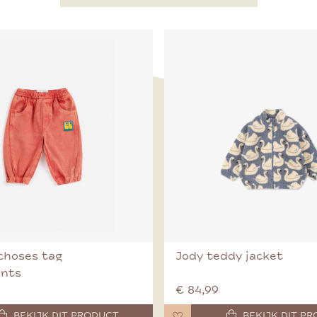
choses tag
Jody teddy jacket
ants
€ 84,99
BEKIJK DIT PRODUCT
BEKIJK DIT P