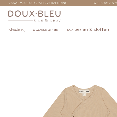
VANAF €500,00 GRATIS VERZENDING
WERKDAGEN V
kleding
accessoires
schoenen & sloffen