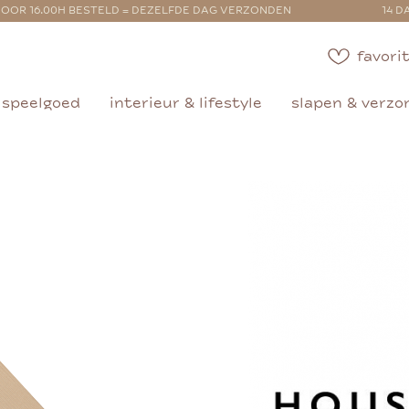
OOR 16.00H BESTELD = DEZELFDE DAG VERZONDEN
14 D
favorit
speelgoed
interieur & lifestyle
slapen & verzo