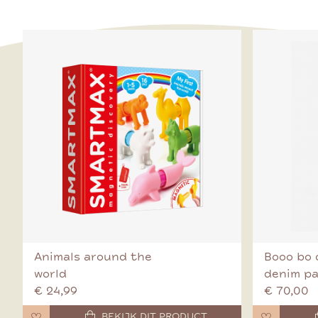
Animals around the
Booo bo 
world
denim p
€ 24,99
€ 70,00
BEKIJK DIT PRODUCT