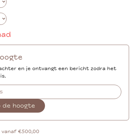
aad
hoogte
achter en je ontvangt een bericht zodra het
is.
p de hoogte
g vanaf €500,00