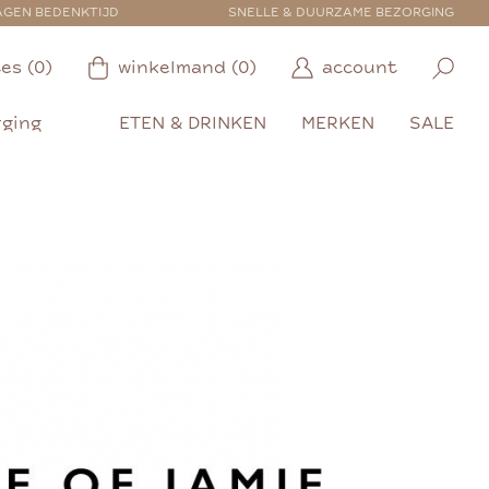
AGEN BEDENKTIJD
SNELLE & DUURZAME BEZORGING
es (0)
winkelmand (0)
account
rging
ETEN & DRINKEN
MERKEN
SALE