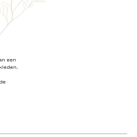
van een
kleden.
ide