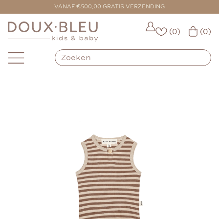
VOOR 16:00 BESTELD = VANDAAG VERZONDEN
VANAF €500,00 GRATIS VERZENDING
(0)
(0)