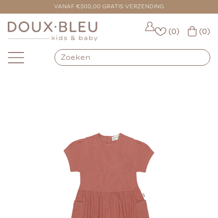
VOOR 16:00 BESTELD = VANDAAG VERZONDEN
VANAF €500,00 GRATIS VERZENDING
(0)
(0)