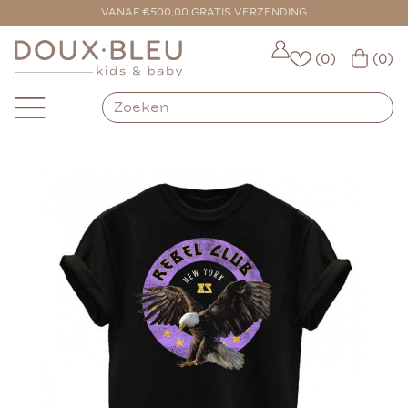
VOOR 16:00 BESTELD = VANDAAG VERZONDEN
VANAF €500,00 GRATIS VERZENDING
(0)
(0)