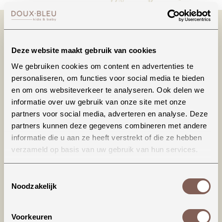
Deze website maakt gebruik van cookies
We gebruiken cookies om content en advertenties te
personaliseren, om functies voor social media te bieden
en om ons websiteverkeer te analyseren. Ook delen we
informatie over uw gebruik van onze site met onze
Productinformatie
partners voor social media, adverteren en analyse. Deze
partners kunnen deze gegevens combineren met andere
Dit mega toffe shirtje is &eacute;&eacute;n van
informatie die u aan ze heeft verstrekt of die ze hebben
onze favoriete items uit onze collectie! Ook
verzameld op basis van uw gebruik van hun services.
verkrijgbaar in wit, blauw en groen.
Toestemmingsselectie
LET OP: dit T-shirt valt iets ruimer (richting
Noodzakelijk
loose fit), dat is ook de bedoeling van het model.
Bij twijfel tussen 2 maten, raden we de kleinste
Voorkeuren
maat aan. De hals sluit wat hoger en het shirt