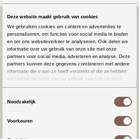
Deze website maakt gebruik van cookies
We gebruiken cookies om content en advertenties te
personaliseren, om functies voor social media te bieden
en om ons websiteverkeer te analyseren. Ook delen we
informatie over uw gebruik van onze site met onze
partners voor social media, adverteren en analyse. Deze
partners kunnen deze gegevens combineren met andere
Productinformatie
informatie die u aan ze heeft verstrekt of die ze hebben
verzameld op basis van uw gebruik van hun services.
LET OP: dit T-shirt valt iets ruimer (richting
loose fit), dat is ook de bedoeling van het model.
Toestemmingsselectie
Bij twijfel tussen 2 maten, raden we de kleinste
Noodzakelijk
maat aan. De hals sluit wat hoger en het shirt
wordt geleverd met omgerolde mouwtjes, maar
Voorkeuren
deze kunnen ook weer 'terug' gerold worden
(zitten dus niet vast gestikt).