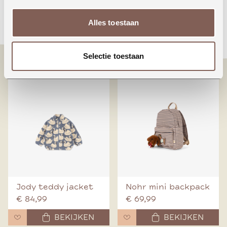
Animals around the
Booo bo choses tag
Alles toestaan
world
denim pants
€ 24,99
€ 70,00
Selectie toestaan
BEKIJKEN
BEKIJKEN
Jody teddy jacket
Nohr mini backpack
€ 84,99
€ 69,99
BEKIJKEN
BEKIJKEN