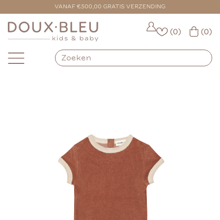
VOOR 16:00 BESTELD = VANDAAG VERZONDEN
VANAF €500,00 GRATIS VERZENDING
(0)
(0)