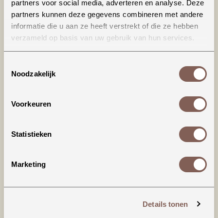
partners voor social media, adverteren en analyse. Deze
partners kunnen deze gegevens combineren met andere
informatie die u aan ze heeft verstrekt of die ze hebben
verzameld op basis van uw gebruik van hun services.
Toestemmingsselectie
Noodzakelijk
Productinformatie
Voorkeuren
House of Jamie | Playsuit
Statistieken
Deze jumpsuit is gemaakt van zacht en ademend
badstof en is het perfecte kledingstuk voor een
Marketing
warme dag. Een design met korte pijpjes en
gedetailleerd met drukknoopsluitingen voor
gemak tijdens het verschonen.
Details tonen
* Drukknoopsluiting middenachter