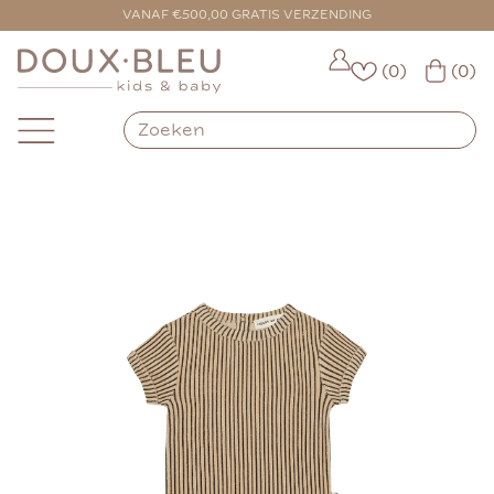
VOOR 16:00 BESTELD = VANDAAG VERZONDEN
VANAF €500,00 GRATIS VERZENDING
(0)
(0)