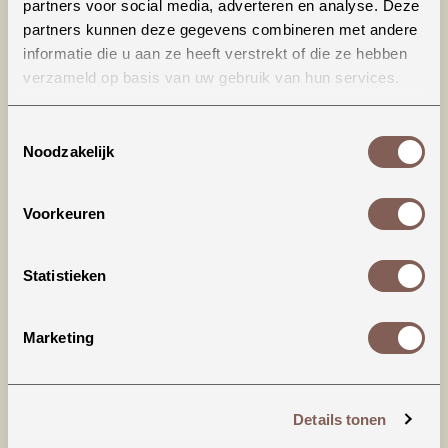
partners voor social media, adverteren en analyse. Deze
partners kunnen deze gegevens combineren met andere
informatie die u aan ze heeft verstrekt of die ze hebben
verzameld op basis van uw gebruik van hun services.
Toestemmingsselectie
Noodzakelijk
Productinformatie
Voorkeuren
House of Jamie | Playsuit
Statistieken
Deze jumpsuit is gemaakt van zacht en ademend
badstof en is het perfecte kledingstuk voor een
Marketing
warme dag. Een design met korte pijpjes en
gedetailleerd met drukknoopsluitingen voor
gemak tijdens het verschonen.
Details tonen
* Drukknoopsluiting middenachter