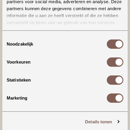
partners voor social media, adverteren en analyse. Deze
partners kunnen deze gegevens combineren met andere
informatie die u aan ze heeft verstrekt of die ze hebben
verzameld op basis van uw gebruik van hun services.
Toestemmingsselectie
Noodzakelijk
Productinformatie
Voorkeuren
House of Jamie | Playsuit
Statistieken
Deze jumpsuit is gemaakt van zacht en ademend
badstof en is het perfecte kledingstuk voor een
Marketing
warme dag. Een design met korte pijpjes en
gedetailleerd met drukknoopsluitingen voor
gemak tijdens het verschonen.
Details tonen
* Drukknoopsluiting middenachter