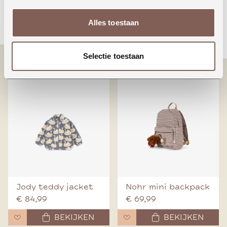
Animals around the
Booo bo choses tag
Alles toestaan
world
denim pants
€ 24,99
€ 70,00
Selectie toestaan
BEKIJKEN
BEKIJKEN
Jody teddy jacket
Nohr mini backpack
€ 84,99
€ 69,99
BEKIJKEN
BEKIJKEN