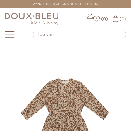
VOOR 16:00 BESTELD = VANDAAG VERZONDEN
VANAF €500,00 GRATIS VERZENDING
(0)
(0)