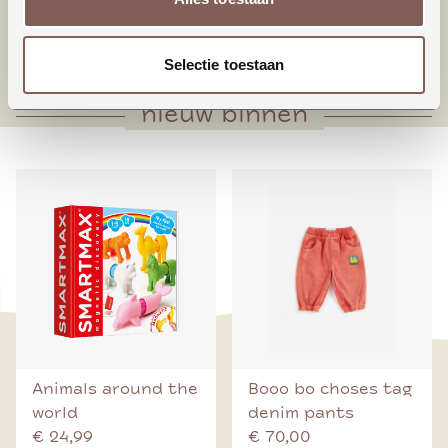
* Houten knoop middenvoorsluiting
* Voorpand met plooien onderaan
Selectie toestaan
nieuw binnen
Animals around the
Booo bo choses tag
world
denim pants
€ 24,99
€ 70,00