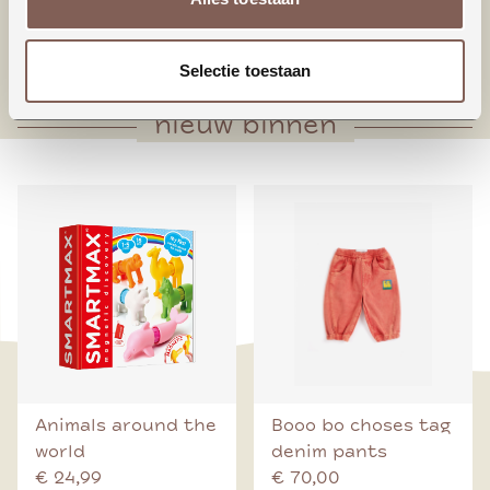
* Houten knoop middenvoorsluiting
* Voorpand met plooien onderaan
Selectie toestaan
nieuw binnen
Animals around the
Booo bo choses tag
world
denim pants
€ 24,99
€ 70,00