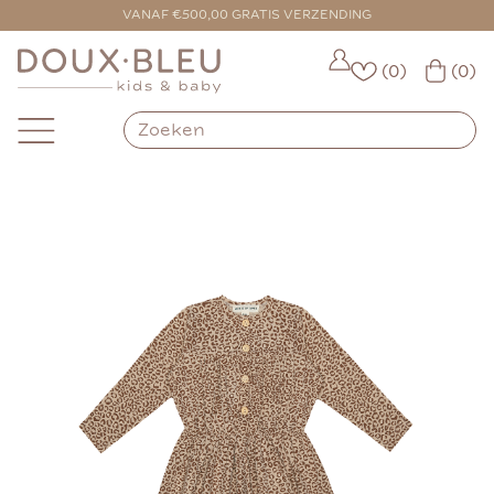
VOOR 16:00 BESTELD = VANDAAG VERZONDEN
VANAF €500,00 GRATIS VERZENDING
(0)
(0)