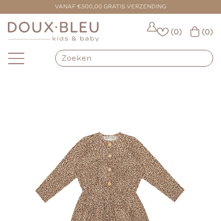
VOOR 16:00 BESTELD = VANDAAG VERZONDEN
VANAF €500,00 GRATIS VERZENDING
(0)
(0)