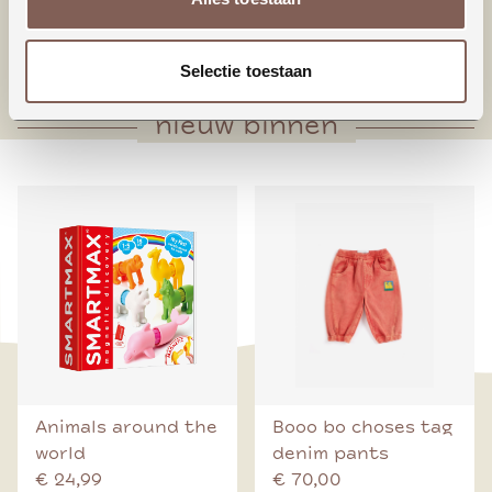
* Houten knoop middenvoorsluiting
* Voorpand met plooien onderaan
Selectie toestaan
nieuw binnen
Animals around the
Booo bo choses tag
world
denim pants
€ 24,99
€ 70,00