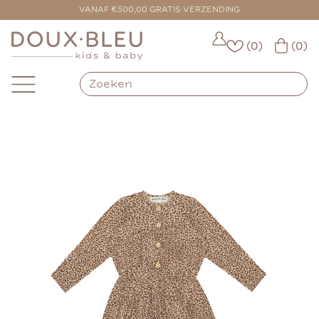
VOOR 16:00 BESTELD = VANDAAG VERZONDEN
VANAF €500,00 GRATIS VERZENDING
(0)
(0)