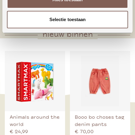
* Houten knoop middenvoorsluiting
* Voorpand met plooien onderaan
Selectie toestaan
nieuw binnen
Animals around the
Booo bo choses tag
world
denim pants
€ 24,99
€ 70,00