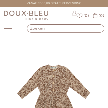
VOOR 16:00 BESTELD = VANDAAG VERZONDEN
VANAF €500,00 GRATIS VERZENDING
(0)
(0)