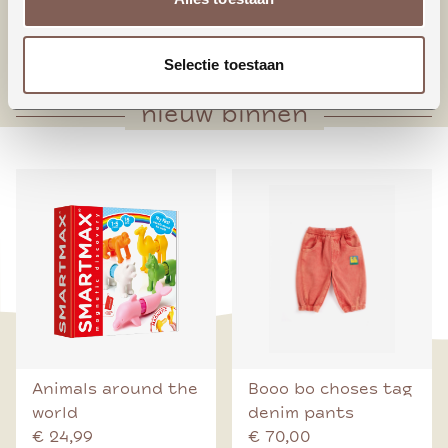
* Houten knoop middenvoorsluiting
* Voorpand met plooien onderaan
Selectie toestaan
nieuw binnen
Animals around the
Booo bo choses tag
world
denim pants
€ 24,99
€ 70,00