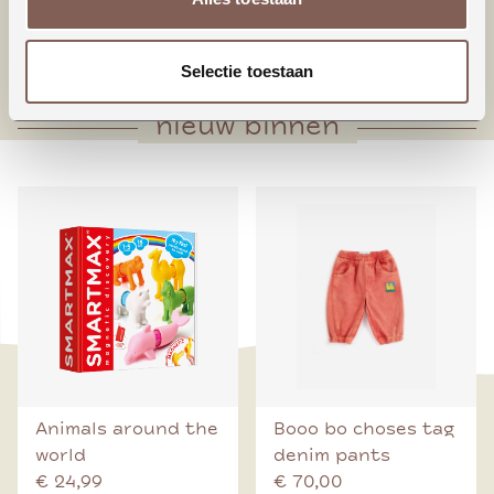
* Houten knoop middenvoorsluiting
* Voorpand met plooien onderaan
Selectie toestaan
nieuw binnen
Animals around the
Booo bo choses tag
world
denim pants
€ 24,99
€ 70,00