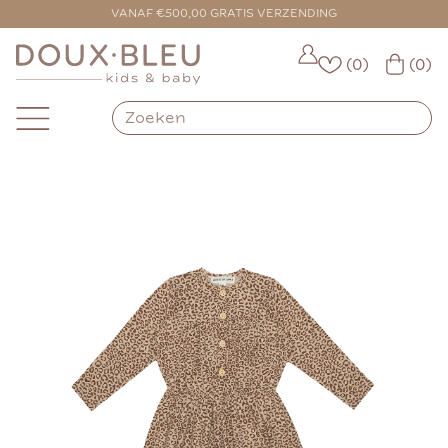
VOOR 16:00 BESTELD = VANDAAG VERZONDEN
VANAF €500,00 GRATIS VERZENDING
(0)
(0)