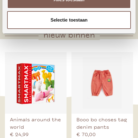
* Houten knoop middenvoorsluiting
* Voorpand met plooien onderaan
Selectie toestaan
nieuw binnen
Animals around the
Booo bo choses tag
world
denim pants
€ 24,99
€ 70,00