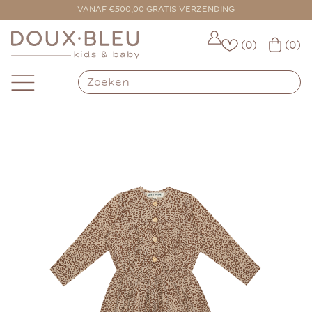
VOOR 16:00 BESTELD = VANDAAG VERZONDEN
VANAF €500,00 GRATIS VERZENDING
(0)
(0)