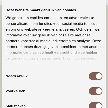
Deze website maakt gebruik van cookies
We gebruiken cookies om content en advertenties te
personaliseren, om functies voor social media te bieden
en om ons websiteverkeer te analyseren. Ook delen we
informatie over uw gebruik van onze site met onze
partners voor social media, adverteren en analyse. Deze
partners kunnen deze gegevens combineren met andere
informatie die u aan ze heeft verstrekt of die ze hebben
Productinformatie
verzameld op basis van uw gebruik van hun services.
Dit T-shirt valt iets ruimer (richting loose fit),
Toestemmingsselectie
dat is ook de bedoeling van het model. De hals
Noodzakelijk
sluit wat hoger en het shirt wordt geleverd met
omgerolde mouwtjes, maar deze kunnen ook
weer 'terug' gerold worden (zitten dus niet vast
Voorkeuren
gestikt).
Statistieken
Materiaal: 100% katoen