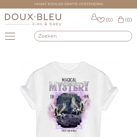
VANAF €500,00 GRATIS VERZENDING
(0)
(0)