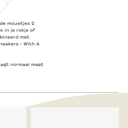
a de mouwtjes 2
 in je rokje of
mbineerd met
neakers - With A
raagt normaal maat