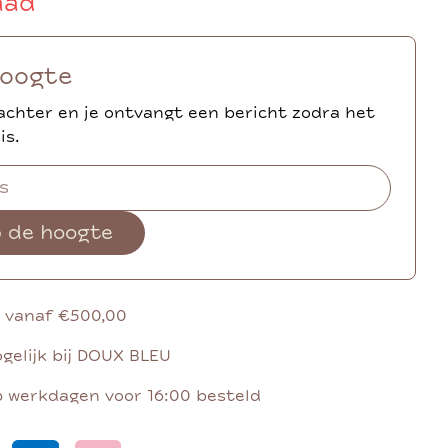
aad
hoogte
achter en je ontvangt een bericht zodra het
is.
p de hoogte
g vanaf €500,00
gelijk bij DOUX BLEU
p werkdagen voor 16:00 besteld