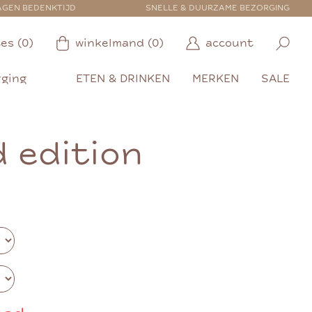
AGEN BEDENKTIJD
SNELLE & DUURZAME BEZORGING
es (0)
winkelmand (0)
account
rging
ETEN & DRINKEN
MERKEN
SALE
d edition