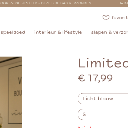
OOR 16.00H BESTELD = DEZELFDE DAG VERZONDEN
14 D
favorit
speelgoed
interieur & lifestyle
slapen & verzo
Limite
€ 17,99