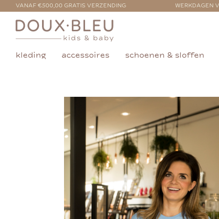
VANAF €500,00 GRATIS VERZENDING
WERKDAGEN V
kleding
accessoires
schoenen & sloffen