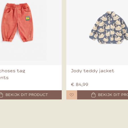
choses tag
Jody teddy jacket
ants
€ 84,99
BEKIJK DIT PRODUCT
BEKIJK DIT P