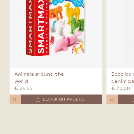
Animals around the
Booo bo 
world
denim p
€ 24,99
€ 70,00
BEKIJK DIT PRODUCT