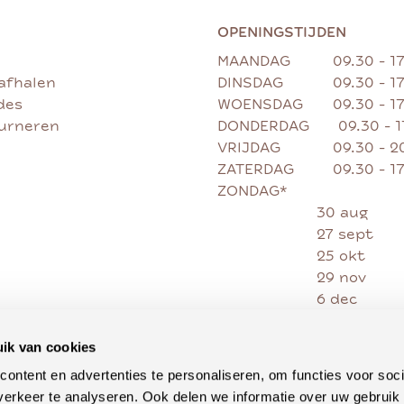
OPENINGSTIJDEN
MAANDAG
09.30 - 1
afhalen
DINSDAG
09.30 - 1
des
WOENSDAG
09.30 - 1
ourneren
DONDERDAG
09.30 - 
VRIJDAG
09.30 - 2
ZATERDAG
09.30 - 1
ZONDAG*
30 aug
27 sept
25 okt
29 nov
6 dec
13 dec
20 dec
ik van cookies
27 dec
ontent en advertenties te personaliseren, om functies voor soci
erkeer te analyseren. Ook delen we informatie over uw gebruik