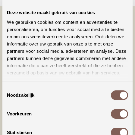
Deze website maakt gebruik van cookies
We gebruiken cookies om content en advertenties te
personaliseren, om functies voor social media te bieden
en om ons websiteverkeer te analyseren. Ook delen we
informatie over uw gebruik van onze site met onze
partners voor social media, adverteren en analyse. Deze
partners kunnen deze gegevens combineren met andere
informatie die u aan ze heeft verstrekt of die ze hebben
Productinformatie
verzameld op basis van uw gebruik van hun services.
Dit T-shirt valt iets ruimer (richting loose fit),
Toestemmingsselectie
dat is ook de bedoeling van het model. De hals
Noodzakelijk
sluit wat hoger en het shirt wordt geleverd met
omgerolde mouwtjes, maar deze kunnen ook
weer 'terug' gerold worden (zitten dus niet vast
Voorkeuren
gestikt).
Statistieken
Materiaal: 100% katoen