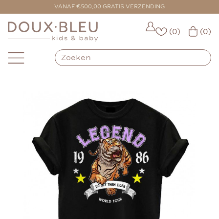
VANAF €500,00 GRATIS VERZENDING
(0)
(0)