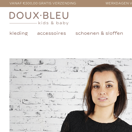
VANAF €500,00 GRATIS VERZENDING
WERKDAGEN V
kleding
accessoires
schoenen & sloffen