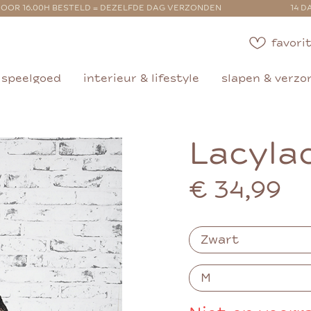
OOR 16.00H BESTELD = DEZELFDE DAG VERZONDEN
14 D
favorit
speelgoed
interieur & lifestyle
slapen & verzo
Lacyla
€ 34,99