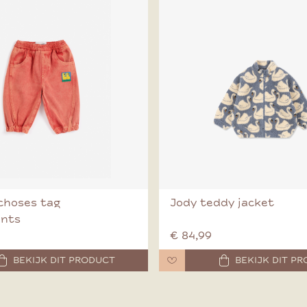
choses tag
Jody teddy jacket
ants
€ 84,99
BEKIJK DIT PRODUCT
BEKIJK DIT P