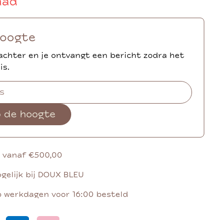
aad
hoogte
achter en je ontvangt een bericht zodra het
is.
p de hoogte
g vanaf €500,00
gelijk bij DOUX BLEU
p werkdagen voor 16:00 besteld