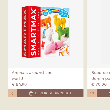
Animals around the
Booo bo 
world
denim p
€ 24,99
€ 70,00
BEKIJK DIT PRODUCT