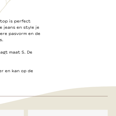
 top is perfect
 jeans en style je
dere pasvorm en de
s.
aagt maat S. De
er en kan op de