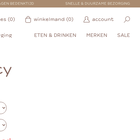
AGEN BEDENKTIJD
SNELLE & DUURZAME BEZORGING
es (0)
winkelmand (0)
account
rging
ETEN & DRINKEN
MERKEN
SALE
cy