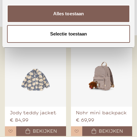
Animals around the
Booo bo choses tag
Alles toestaan
world
denim pants
€ 24,99
€ 70,00
Selectie toestaan
BEKIJKEN
BEKIJKEN
Jody teddy jacket
Nohr mini backpack
€ 84,99
€ 69,99
BEKIJKEN
BEKIJKEN