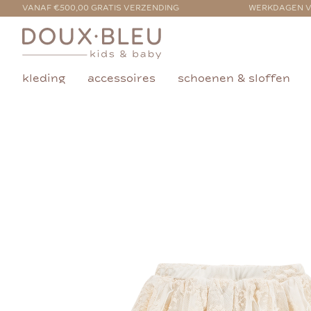
VANAF €500,00 GRATIS VERZENDING
WERKDAGEN V
kleding
accessoires
schoenen & sloffen