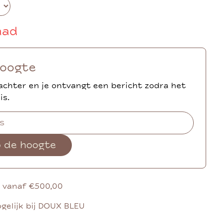
aad
hoogte
achter en je ontvangt een bericht zodra het
is.
p de hoogte
g vanaf €500,00
gelijk bij DOUX BLEU