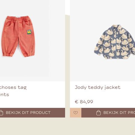
choses tag
Jody teddy jacket
ants
€ 84,99
BEKIJK DIT PRODUCT
BEKIJK DIT P