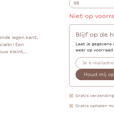
Niet op voorr
Blijf op de 
lende lagen kant,
Laat je gegevens 
cialer! Een
weer op voorraad 
uw kleint...
Houd mij o
Gratis verzendin
Gratis ophalen mo