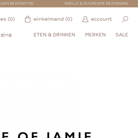
AGEN BEDENKTIJD
SNELLE & DUURZAME BEZORGING
es (0)
winkelmand (0)
account
rging
ETEN & DRINKEN
MERKEN
SALE