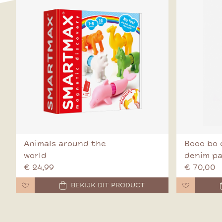
Animals around the
Booo bo 
world
denim p
€ 24,99
€ 70,00
BEKIJK DIT PRODUCT