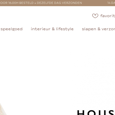
OOR 16.00H BESTELD = DEZELFDE DAG VERZONDEN
14 D
favorit
speelgoed
interieur & lifestyle
slapen & verzo