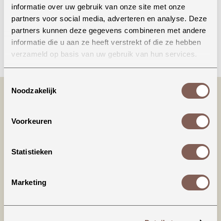
informatie over uw gebruik van onze site met onze
partners voor social media, adverteren en analyse. Deze
partners kunnen deze gegevens combineren met andere
informatie die u aan ze heeft verstrekt of die ze hebben
Bellen
verzameld op basis van uw gebruik van hun services.
Toestemmingsselectie
Noodzakelijk
Voorkeuren
Statistieken
Productinformatie
Marketing
House of Jamie | Lace Skirt