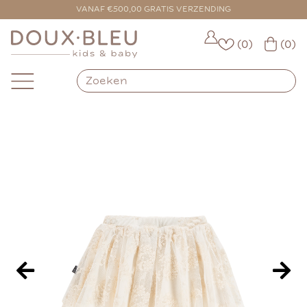
VOOR 16:00 BESTELD = VANDAAG VERZONDEN
VANAF €500,00 GRATIS VERZENDING
(0)
(0)