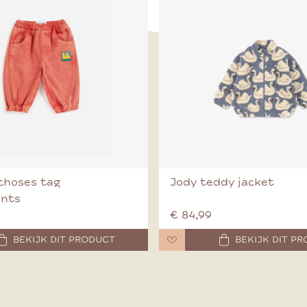
choses tag
Jody teddy jacket
ants
€ 84,99
BEKIJK DIT PRODUCT
BEKIJK DIT P