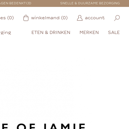
AGEN BEDENKTIJD
SNELLE & DUURZAME BEZORGING
es (0)
winkelmand (0)
account
rging
ETEN & DRINKEN
MERKEN
SALE