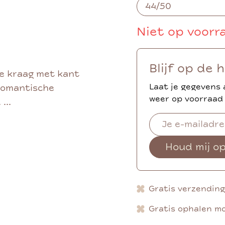
Niet op voorr
Blijf op de 
ge kraag met kant
Laat je gegevens 
 romantische
weer op voorraad 
...
Houd mij o
Gratis verzendin
Gratis ophalen mo