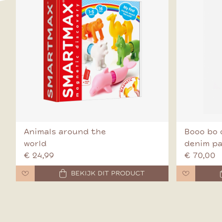
Animals around the
Booo bo 
world
denim p
€ 24,99
€ 70,00
BEKIJK DIT PRODUCT