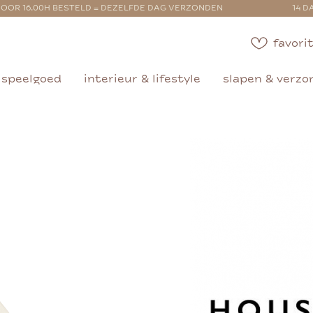
OOR 16.00H BESTELD = DEZELFDE DAG VERZONDEN
14 D
favorit
speelgoed
interieur & lifestyle
slapen & verzo