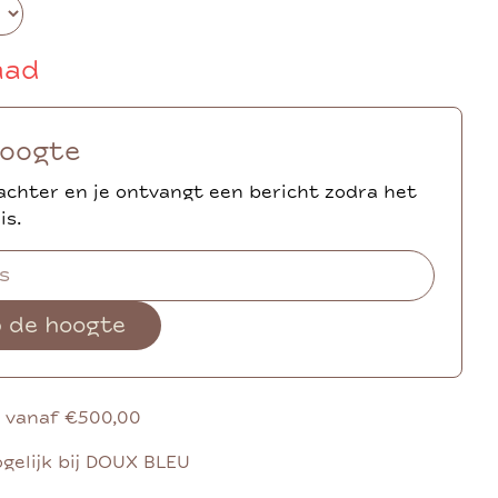
aad
hoogte
achter en je ontvangt een bericht zodra het
is.
p de hoogte
g vanaf €500,00
gelijk bij DOUX BLEU