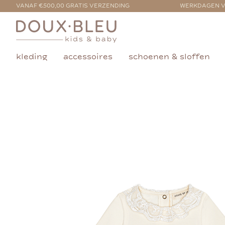
VANAF €500,00 GRATIS VERZENDING
WERKDAGEN V
kleding
accessoires
schoenen & sloffen