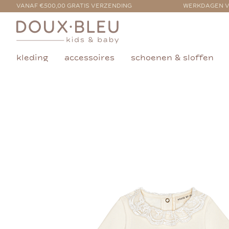
VANAF €500,00 GRATIS VERZENDING
WERKDAGEN V
kleding
accessoires
schoenen & sloffen