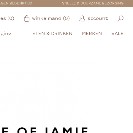
AGEN BEDENKTIJD
SNELLE & DUURZAME BEZORGING
es (0)
winkelmand (0)
account
rging
ETEN & DRINKEN
MERKEN
SALE