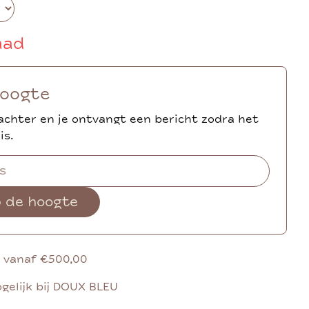
aad
hoogte
achter en je ontvangt een bericht zodra het
is.
p de hoogte
g vanaf €500,00
gelijk bij DOUX BLEU