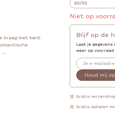
Niet op voorr
Blijf op de 
ge kraag met kant
Laat je gegevens 
 romantische
weer op voorraad 
...
Houd mij o
Gratis verzendin
Gratis ophalen mo