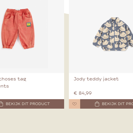
choses tag
Jody teddy jacket
ants
€ 84,99
BEKIJK DIT PRODUCT
BEKIJK DIT P