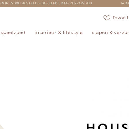
OOR 16.00H BESTELD = DEZELFDE DAG VERZONDEN
14 D
favorit
speelgoed
interieur & lifestyle
slapen & verzo