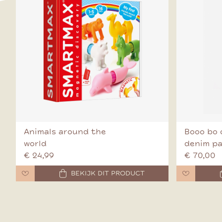
Animals around the
Booo bo 
world
denim p
€ 24,99
€ 70,00
BEKIJK DIT PRODUCT