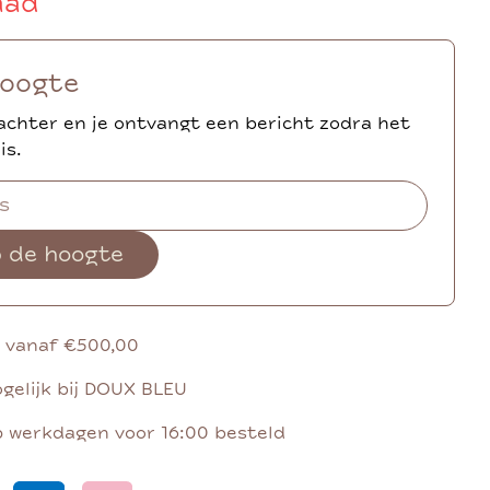
aad
hoogte
achter en je ontvangt een bericht zodra het
is.
p de hoogte
g vanaf €500,00
gelijk bij DOUX BLEU
p werkdagen voor 16:00 besteld