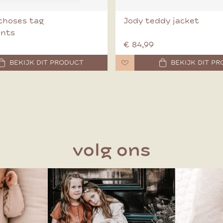
choses tag
Jody teddy jacket
ants
€ 84,99
BEKIJK DIT PRODUCT
BEKIJK DIT P
volg ons