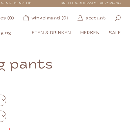
AGEN BEDENKTIJD
SNELLE & DUURZAME BEZORGING
es (0)
winkelmand (0)
account
rging
ETEN & DRINKEN
MERKEN
SALE
g pants