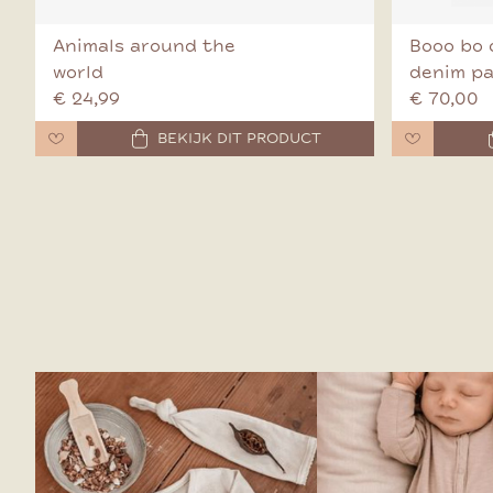
Animals around the
Booo bo 
world
denim p
€ 24,99
€ 70,00
BEKIJK DIT PRODUCT