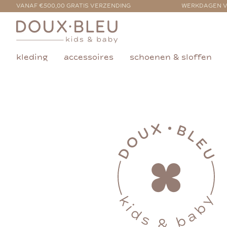
VANAF €500,00 GRATIS VERZENDING
WERKDAGEN V
kleding
accessoires
schoenen & sloffen