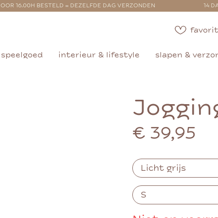
OOR 16.00H BESTELD = DEZELFDE DAG VERZONDEN
14 D
favorit
speelgoed
interieur & lifestyle
slapen & verzo
Joggin
€ 39,95